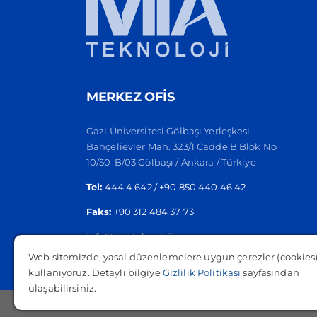
MERKEZ OFİS
Gazi Üniversitesi Gölbaşı Yerleşkesi
Bahçelievler Mah. 323/1 Cadde B Blok No
10/50-B/03 Gölbaşı / Ankara / Türkiye
Tel:
444 4 642 / +90 850 440 46 42
Faks:
+90 312 484 37 73
info@miateknoloji.com
Web sitemizde, yasal düzenlemelere uygun çerezler (cookies
kullanıyoruz. Detaylı bilgiye
Gizlilik Politikası
sayfasından
ulaşabilirsiniz.