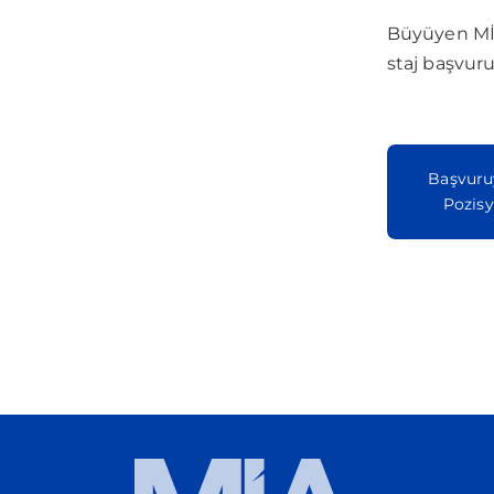
Büyüyen MİA 
staj başvuru
Başvuru
Pozisy