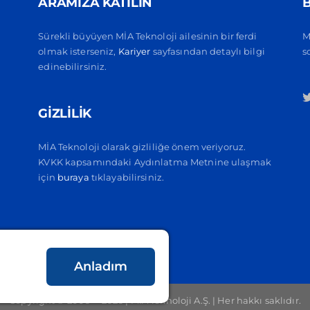
ARAMIZA KATILIN
B
Sürekli büyüyen MİA Teknoloji ailesinin bir ferdi
M
olmak isterseniz,
Kariyer
sayfasından detaylı bilgi
s
edinebilirsiniz.
GİZLİLİK
MİA Teknoloji olarak gizliliğe önem veriyoruz.
KVKK kapsamındaki Aydınlatma Metnine ulaşmak
için
buraya
tıklayabilirsiniz.
)
Anladım
Copyright © 2006 –
2026 | MİA Teknoloji A.Ş. | Her hakkı saklıdır.