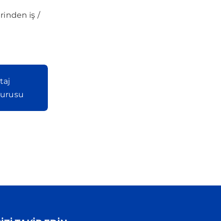
rinden iş /
taj
urusu